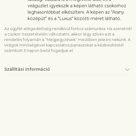
virágüzlet igyekszik a képen látható csokorhoz
leghasonlóbbat elkészíteni. A képen az "Arany
középút" és a "Luxus" közötti méret látható.
Az ügyfél-elégedettség rendkívül fontos számunkra. Ha szeretnél
a csokor összetételén változtatni, akkor légy szíves ezt a
rendelés folyamán a “Megjegyzések” mezőben jelezni nekünk. A
virágok minőségével kapcsolatos panaszokat a kézbesítéstől
számított 3 napon belül fogadjuk el.
Szállítási információ