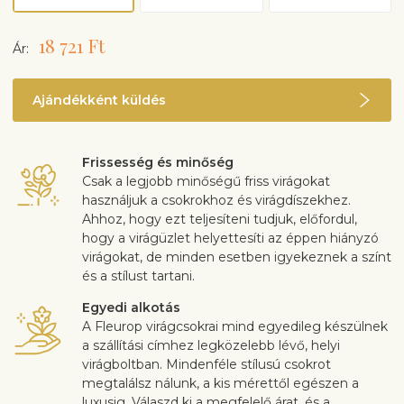
18 721 Ft
Ár:
Ajándékként küldés
Frissesség és minőség
Csak a legjobb minőségű friss virágokat
használjuk a csokrokhoz és virágdíszekhez.
Ahhoz, hogy ezt teljesíteni tudjuk, előfordul,
hogy a virágüzlet helyettesíti az éppen hiányzó
virágokat, de minden esetben igyekeznek a színt
és a stílust tartani.
Egyedi alkotás
A Fleurop virágcsokrai mind egyedileg készülnek
a szállítási címhez legközelebb lévő, helyi
virágboltban. Mindenféle stílusú csokrot
megtalálsz nálunk, a kis mérettől egészen a
luxusig. Válaszd ki a megfelelő árat, és a