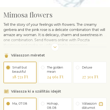
Mimosa flowers
Tell the story of your feelings with flowers. The creamy
gerbera and the pink rose is a delicate combination that will
amaze any woman. It is delicacy, charm and sweetness in
one combination. Send flowers online with Poczta
Kwiatowa and make an unforgettable impression.
Válasszon méretet
Small but
The golden
Deluxe
beautiful
mean
18 721 Ft
24 961 Ft
27 301 Ft
Válassza ki a szállítás idejét
Ma, 07.08
Holnap,
Válasszon
08.08
dátumot