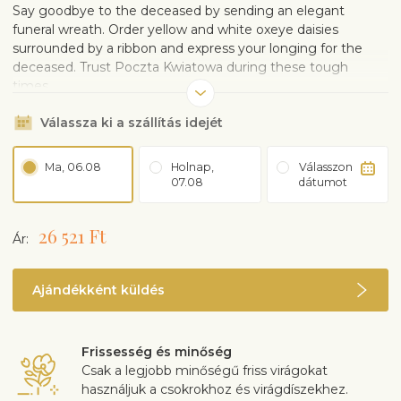
Say goodbye to the deceased by sending an elegant
funeral wreath. Order yellow and white oxeye daisies
surrounded by a ribbon and express your longing for the
deceased. Trust Poczta Kwiatowa during these tough
times.
Válassza ki a szállítás idejét
Ma, 06.08
Holnap,
Válasszon
07.08
dátumot
26 521 Ft
Ár:
Ajándékként küldés
Frissesség és minőség
Csak a legjobb minőségű friss virágokat
használjuk a csokrokhoz és virágdíszekhez.