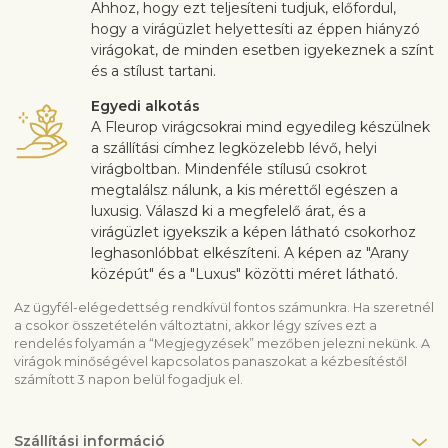
Ahhoz, hogy ezt teljesíteni tudjuk, előfordul,
hogy a virágüzlet helyettesíti az éppen hiányzó
virágokat, de minden esetben igyekeznek a színt
és a stílust tartani.
Egyedi alkotás
A Fleurop virágcsokrai mind egyedileg készülnek
a szállítási címhez legközelebb lévő, helyi
virágboltban. Mindenféle stílusú csokrot
megtalálsz nálunk, a kis mérettől egészen a
luxusig. Válaszd ki a megfelelő árat, és a
virágüzlet igyekszik a képen látható csokorhoz
leghasonlóbbat elkészíteni. A képen az "Arany
középút" és a "Luxus" közötti méret látható.
Az ügyfél-elégedettség rendkívül fontos számunkra. Ha szeretnél
a csokor összetételén változtatni, akkor légy szíves ezt a
rendelés folyamán a “Megjegyzések” mezőben jelezni nekünk. A
virágok minőségével kapcsolatos panaszokat a kézbesítéstől
számított 3 napon belül fogadjuk el.
Szállítási információ