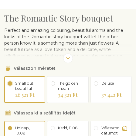
The Romantic Story bouquet
Perfect and amazing colouring, beautiful aroma and the
looks of the Romantic story bouquet will let the other
person know it is something more than just flowers. A
beautiful rose as a love token and a delicate, white
gillyflower is a sign that something special is coming up.
Válasszon méretet
Small but
The golden
Deluxe
beautiful
mean
26 521 Ft
34 321 Ft
37 442 Ft
Válassza ki a szállítás idejét
Holnap,
Kedd, 11.08
Válasszon
10.08
dátumot