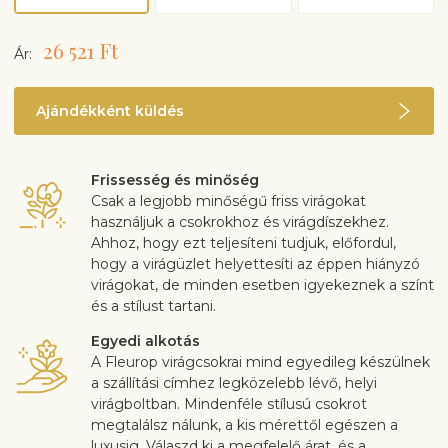
26 521 Ft
Ár:
Ajándékként küldés
Frissesség és minőség
Csak a legjobb minőségű friss virágokat
használjuk a csokrokhoz és virágdíszekhez.
Ahhoz, hogy ezt teljesíteni tudjuk, előfordul,
hogy a virágüzlet helyettesíti az éppen hiányzó
virágokat, de minden esetben igyekeznek a színt
és a stílust tartani.
Egyedi alkotás
A Fleurop virágcsokrai mind egyedileg készülnek
a szállítási címhez legközelebb lévő, helyi
virágboltban. Mindenféle stílusú csokrot
megtalálsz nálunk, a kis mérettől egészen a
luxusig. Válaszd ki a megfelelő árat, és a