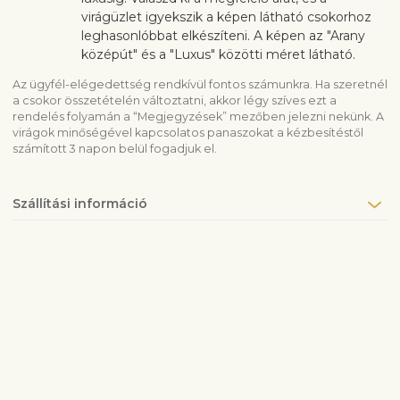
virágüzlet igyekszik a képen látható csokorhoz
leghasonlóbbat elkészíteni. A képen az "Arany
középút" és a "Luxus" közötti méret látható.
Az ügyfél-elégedettség rendkívül fontos számunkra. Ha szeretnél
a csokor összetételén változtatni, akkor légy szíves ezt a
rendelés folyamán a “Megjegyzések” mezőben jelezni nekünk. A
virágok minőségével kapcsolatos panaszokat a kézbesítéstől
számított 3 napon belül fogadjuk el.
Szállítási információ