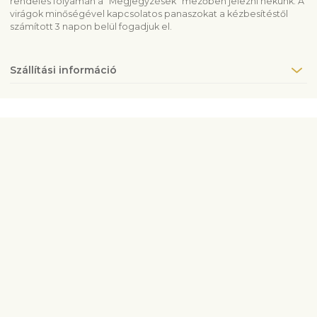
rendelés folyamán a “Megjegyzések” mezőben jelezni nekünk. A
virágok minőségével kapcsolatos panaszokat a kézbesítéstől
számított 3 napon belül fogadjuk el.
Szállítási információ
Vegye fel velünk a kapcsolatot
info@fleurop.hu
+3620 378 6741
Kérdés esetén hívjon minket