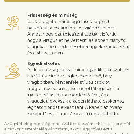
Frissesség és minőség
Csak a legjobb minőségű friss virágokat
használjuk a csokrokhoz és virágdíszekhez.
Ahhoz, hogy ezt teljesíteni tudjuk, előfordul,
hogy a virágüzlet helyettesíti az éppen hiányzó
virágokat, de minden esetben igyekeznek a színt
és a stílust tartani.
Egyedi alkotás
A Fleurop virágcsokrai mind egyedileg készülnek
a szállítási címhez legközelebb lévő, helyi
virágboltban. Mindenféle stílusú csokrot
megtalálsz nálunk, a kis mérettől egészen a
luxusig. Válaszd ki a megfelelő árat, és a
virágüzlet igyekszik a képen látható csokorhoz
leghasonlóbbat elkészíteni. A képen az "Arany
középút" és a "Luxus" közötti méret látható.
Az ügyfél-elégedettség rendkívül fontos számunkra. Ha szeretnél
a csokor összetételén változtatni, akkor légy szíves ezt a