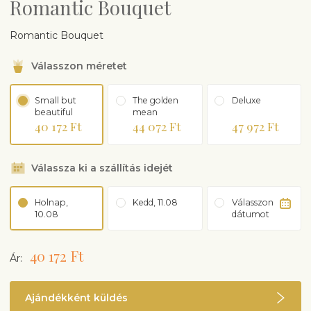
Romantic Bouquet
Romantic Bouquet
Válasszon méretet
Small but
The golden
Deluxe
beautiful
mean
40 172 Ft
44 072 Ft
47 972 Ft
Válassza ki a szállítás idejét
Holnap,
Kedd, 11.08
Válasszon
10.08
dátumot
40 172 Ft
Ár:
Ajándékként küldés