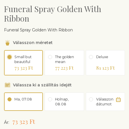
Funeral Spray Golden With
Ribbon
Funeral Spray Golden With Ribbon
Válasszon méretet
Small but
The golden
Deluxe
beautiful
mean
73 323 Ft
77 223 Ft
81 123 Ft
Válassza ki a szállítás idejét
Ma, 07.08
Holnap,
Válasszon
08.08
dátumot
73 323 Ft
Ár: