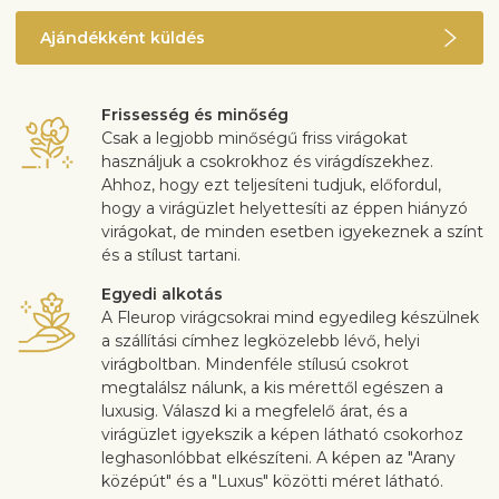
Ajándékként küldés
Frissesség és minőség
Csak a legjobb minőségű friss virágokat
használjuk a csokrokhoz és virágdíszekhez.
Ahhoz, hogy ezt teljesíteni tudjuk, előfordul,
hogy a virágüzlet helyettesíti az éppen hiányzó
virágokat, de minden esetben igyekeznek a színt
és a stílust tartani.
Egyedi alkotás
A Fleurop virágcsokrai mind egyedileg készülnek
a szállítási címhez legközelebb lévő, helyi
virágboltban. Mindenféle stílusú csokrot
megtalálsz nálunk, a kis mérettől egészen a
luxusig. Válaszd ki a megfelelő árat, és a
virágüzlet igyekszik a képen látható csokorhoz
leghasonlóbbat elkészíteni. A képen az "Arany
középút" és a "Luxus" közötti méret látható.