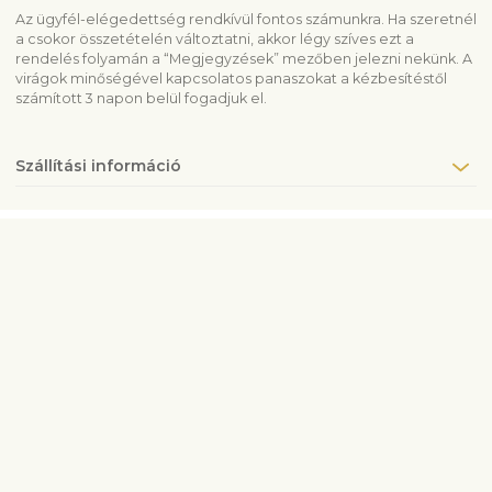
Az ügyfél-elégedettség rendkívül fontos számunkra. Ha szeretnél
a csokor összetételén változtatni, akkor légy szíves ezt a
rendelés folyamán a “Megjegyzések” mezőben jelezni nekünk. A
virágok minőségével kapcsolatos panaszokat a kézbesítéstől
számított 3 napon belül fogadjuk el.
Szállítási információ
Vegye fel velünk a kapcsolatot
info@fleurop.hu