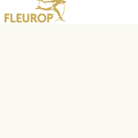
Vegye fel velünk a kapcsolatot
info@fleurop.hu
+3620 378 6741
Kérdés esetén hívjon minket
H-P
9:00-17:00
Sz
10:00-13:00
Legnépszerűbb
Születésnap
Évforduló
Babaszületés