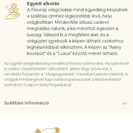
Egyedi alkotás
A Fleurop virágcsokrai mind egyedileg készülnek
a szállítási címhez legközelebb lévő, helyi
virágboltban. Mindenféle stílusú csokrot
megtalálsz nálunk, a kis mérettől egészen a
luxusig. Válaszd ki a megfelelő árat, és a
virágüzlet igyekszik a képen látható csokorhoz
leghasonlóbbat elkészíteni. A képen az "Arany
középút" és a "Luxus" közötti méret látható.
Az ügyfél-elégedettség rendkívül fontos számunkra. Ha szeretnél
a csokor összetételén változtatni, akkor légy szíves ezt a
rendelés folyamán a “Megjegyzések” mezőben jelezni nekünk. A
virágok minőségével kapcsolatos panaszokat a kézbesítéstől
számított 3 napon belül fogadjuk el.
Szállítási információ