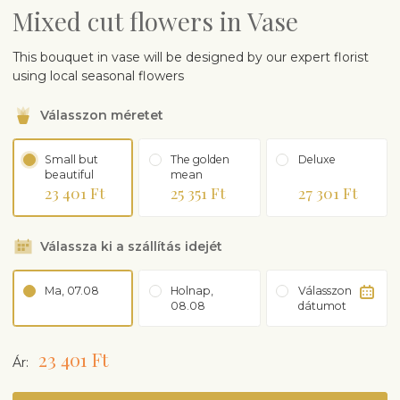
Mixed cut flowers in Vase
This bouquet in vase will be designed by our expert florist
using local seasonal flowers
Válasszon méretet
Small but
The golden
Deluxe
beautiful
mean
23 401 Ft
25 351 Ft
27 301 Ft
Válassza ki a szállítás idejét
Ma, 07.08
Holnap,
Válasszon
08.08
dátumot
23 401 Ft
Ár: