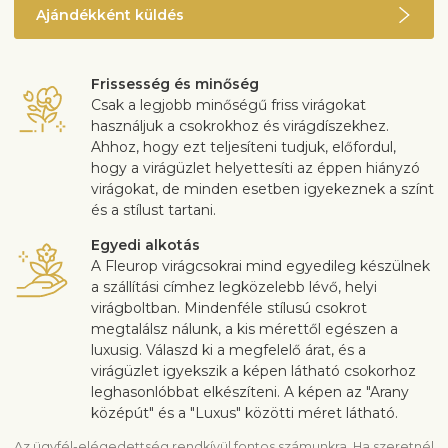
Ajándékként küldés
Frissesség és minőség
Csak a legjobb minőségű friss virágokat
használjuk a csokrokhoz és virágdíszekhez.
Ahhoz, hogy ezt teljesíteni tudjuk, előfordul,
hogy a virágüzlet helyettesíti az éppen hiányzó
virágokat, de minden esetben igyekeznek a színt
és a stílust tartani.
Egyedi alkotás
A Fleurop virágcsokrai mind egyedileg készülnek
a szállítási címhez legközelebb lévő, helyi
virágboltban. Mindenféle stílusú csokrot
megtalálsz nálunk, a kis mérettől egészen a
luxusig. Válaszd ki a megfelelő árat, és a
virágüzlet igyekszik a képen látható csokorhoz
leghasonlóbbat elkészíteni. A képen az "Arany
középút" és a "Luxus" közötti méret látható.
Az ügyfél-elégedettség rendkívül fontos számunkra. Ha szeretnél