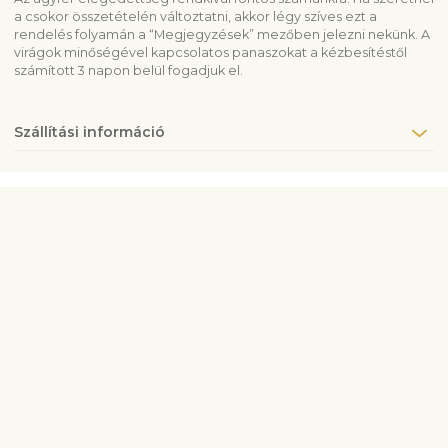
a csokor összetételén változtatni, akkor légy szíves ezt a
rendelés folyamán a “Megjegyzések” mezőben jelezni nekünk. A
virágok minőségével kapcsolatos panaszokat a kézbesítéstől
számított 3 napon belül fogadjuk el.
Szállítási információ
Vegye fel velünk a kapcsolatot
info@fleurop.hu
+3620 378 6741