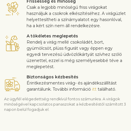
Frissesség és minőség
Csak a legjobb minőségű friss virágokat
használjuk a csokrok elkészítéséhez. A virágüzlet
helyettesítheti a színárnyalatot egy hasonlóval,
ha a kért szín nem áll rendelkezésre.
A tökéletes meglepetés
Rendelj a virág mellé csokoládét, bort,
gyümölcsöt, plüss figurát vagy éppen egy
egyedi tervezésű üdvözlőkártyát szívhez szóló
üzenettel, ezzel is még személyesebbé téve a
meglepetést.
Biztonságos kézbesítés
Érintkezésmentes virág- és ajándékszállítást
garantálunk. További információ
itt
található.
Az ügyfél elégedettség rendkívül fontos számunkra. A virágok
minőségével kapcsolatos panaszokat a kézbesítéstől számított 3
napon belül fogadjuk el.
Szállítási információ