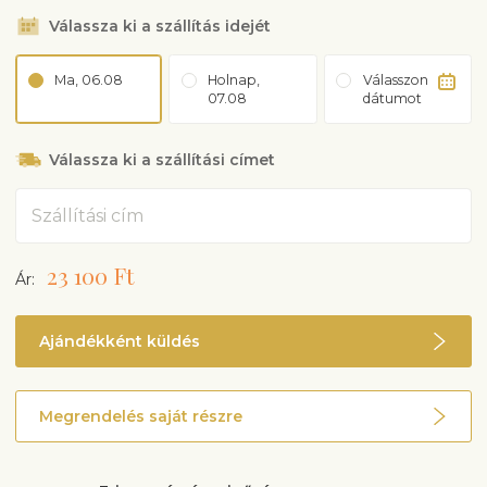
Válassza ki a szállítás idejét
Ma, 06.08
Holnap,
Válasszon
07.08
dátumot
Válassza ki a szállítási címet
Cím
23 100 Ft
Ár:
Ajándékként küldés
Megrendelés saját részre