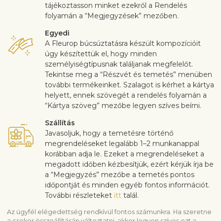
tájékoztasson minket ezekről a Rendelés
folyamán a “Megjegyzések” mezőben.
Egyedi
A Fleurop búcsúztatásra készült kompozícióit
úgy készítettük el, hogy minden
személyiségtípusnak találjanak megfelelőt.
Tekintse meg a “Részvét és temetés” menüben
további termékeinket. Szalagot is kérhet a kártya
helyett, ennek szövegét a rendelés folyamán a
“Kártya szöveg” mezőbe legyen szíves beírni.
Szállítás
Javasoljuk, hogy a temetésre történő
megrendeléseket legalább 1–2 munkanappal
korábban adja le. Ezeket a megrendeléseket a
megadott időben kézbesítjük, ezért kérjük írja be
a “Megjegyzés” mezőbe a temetés pontos
időpontját és minden egyéb fontos információt.
További részleteket
itt
talál.
Az ügyfél elégedettség rendkívül fontos számunkra. Ha szeretne
a csokor összeállításán változtatni, akkor legyen szíves ezt a