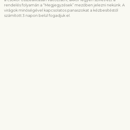
rendelés folyamán a “Megjegyzések” mezőben jelezni nekünk. A
virágok minőségével kapcsolatos panaszokat a kézbesítéstől
számított 3 napon belül fogadjuk el.
Hasonló termékek megtekintése
Részvét és temetés
Készítmények temetésre
Összes termék
Szállítási információ