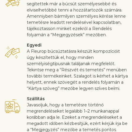
segítettek már a búcsút személyesebbé és
elviselhetőbbé tenni a hozzátartozók számára.
Amenniyben bármilyen személyes kérése lenne
temetésre leadott rendelésével kapcsolatban,
tájékoztasson minket ezekről a Rendelés
folyamán a “Megjegyzések” mezőben.
Egyedi
A Fleurop búcsúztatásra készült kompozícióit
úgy készítettük el, hogy minden
személyiségtípusnak találjanak megfelelőt.
Tekintse meg a “Részvét és temetés” menüben
további termékeinket. Szalagot is kérhet a kártya
helyett, ennek szövegét a rendelés folyamán a
“Kártya szöveg” mezőbe legyen szíves beírni.
Szállítás
Javasoljuk, hogy a temetésre történő
megrendeléseket legalább 1–2 munkanappal
korábban adja le. Ezeket a megrendeléseket a
megadott időben kézbesítjük, ezért kérjük írja be
a “Megjegyzés” mezőbe a temetés pontos