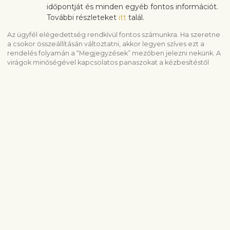
időpontját és minden egyéb fontos információt.
További részleteket
itt
talál.
Az ügyfél elégedettség rendkívül fontos számunkra. Ha szeretne
a csokor összeállításán változtatni, akkor legyen szíves ezt a
rendelés folyamán a “Megjegyzések” mezőben jelezni nekünk. A
virágok minőségével kapcsolatos panaszokat a kézbesítéstől
számított 3 napon belül fogadjuk el.
Hasonló termékek megtekintése
Részvét és temetés
Készítmények temetésre
Összes termék
Szállítási információ