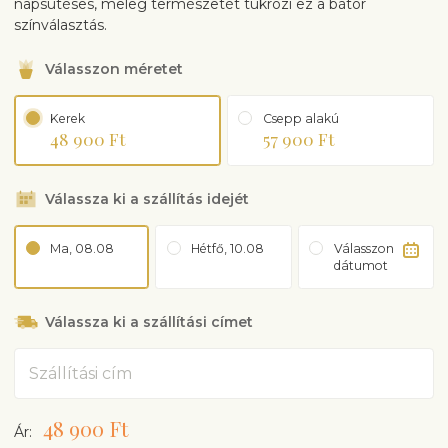
napsütéses, meleg természetét tükrözi ez a bátor
színválasztás.
Válasszon méretet
Kerek
Csepp alakú
48 900 Ft
57 900 Ft
Válassza ki a szállítás idejét
Ma, 08.08
Hétfő, 10.08
Válasszon
dátumot
Válassza ki a szállítási címet
Cím
48 900 Ft
Ár: