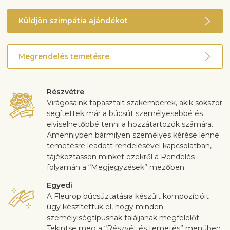
Küldjön szimpátia ajándékot
Megrendelés temetésre
Részvétre
Virágosaink tapasztalt szakemberek, akik sokszor
segítettek már a búcsút személyesebbé és
elviselhetőbbé tenni a hozzátartozók számára.
Amenniyben bármilyen személyes kérése lenne
temetésre leadott rendelésével kapcsolatban,
tájékoztasson minket ezekről a Rendelés
folyamán a “Megjegyzések” mezőben.
Egyedi
A Fleurop búcsúztatásra készült kompozícióit
úgy készítettük el, hogy minden
személyiségtípusnak találjanak megfelelőt.
Tekintse meg a “Részvét és temetés” menüben