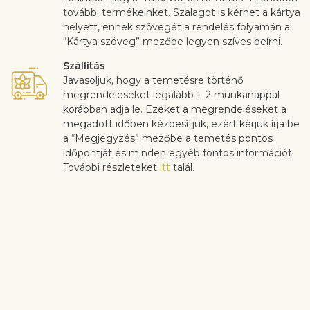
további termékeinket. Szalagot is kérhet a kártya
helyett, ennek szövegét a rendelés folyamán a
“Kártya szöveg” mezőbe legyen szíves beírni.
Szállítás
Javasoljuk, hogy a temetésre történő
megrendeléseket legalább 1–2 munkanappal
korábban adja le. Ezeket a megrendeléseket a
megadott időben kézbesítjük, ezért kérjük írja be
a “Megjegyzés” mezőbe a temetés pontos
időpontját és minden egyéb fontos információt.
További részleteket
itt
talál.
Az ügyfél elégedettség rendkívül fontos számunkra. Ha szeretne
a csokor összeállításán változtatni, akkor legyen szíves ezt a
rendelés folyamán a “Megjegyzések” mezőben jelezni nekünk. A
virágok minőségével kapcsolatos panaszokat a kézbesítéstől
számított 3 napon belül fogadjuk el.
Hasonló termékek megtekintése
Részvét és temetés
Készítmények temetésre