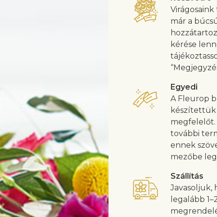
Virágosaink
már a búcsú
hozzátarto
kérése lenn
tájékoztass
“Megjegyzé
Egyedi
A Fleurop b
készítettük
megfelelőt.
további term
ennek szöve
mezőbe legy
Szállítás
Javasoljuk,
legalább 1–
megrendelés