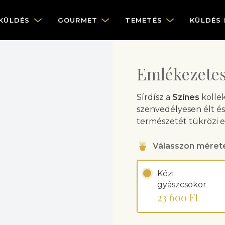
KÜLDÉS
GOURMET
TEMETÉS
KÜLDÉS
Emlékezetes
Sírdísz a
Színes
kollek
szenvedélyesen élt és
természetét tükrözi ez
Válasszon méret
Kézi
gyászcsokor
23 600 Ft