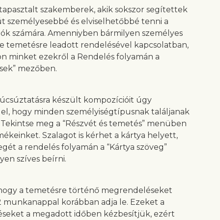
 tapasztalt szakemberek, akik sokszor segítettek
t személyesebbé és elviselhetőbbé tenni a
zók számára. Amenniyben bármilyen személyes
e temetésre leadott rendelésével kapcsolatban,
on minket ezekről a Rendelés folyamán a
sek” mezőben.
úcsúztatásra készült kompozícióit úgy
 el, hogy minden személyiségtípusnak találjanak
 Tekintse meg a “Részvét és temetés” menüben
ékeinket. Szalagot is kérhet a kártya helyett,
gét a rendelés folyamán a “Kártya szöveg”
en szíves beírni.
 hogy a temetésre történő megrendeléseket
2 munkanappal korábban adja le. Ezeket a
eket a megadott időben kézbesítjük, ezért