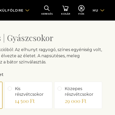
 KÜLFÖLDRE
HU
KERESÉS
KOSÁR
FIÓK
 | Gyászcsokor
cióból: Az elhunyt ragyogó, színes egyéniség volt,
 élvezte az életet. A napsütéses, meleg
 a bátor színválasztás.
et
Kis
Közepes
részvétcsokor
részvétcsokor
14 500 Ft
29 000 Ft