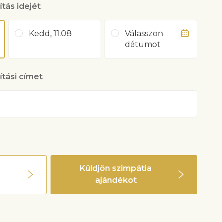
ítás idejét
Kedd, 11.08
Válasszon
dátumot
lítási címet
Küldjön szimpátia
ajándékot