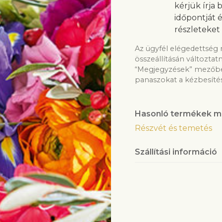
kérjük írja
időpontját 
részleteket
Az ügyfél elégedettség 
összeállításán változtat
“Megjegyzések” mezőben
panaszokat a kézbesítés
Hasonló termékek m
Részvét és temetés
Szállítási információ