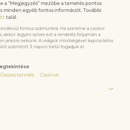
 be a “Megjegyzés” mezőbe a temetés pontos
és minden egyéb fontos információt. További
itt
talál.
rendkívül fontos számunkra. Ha szeretne a csokor
ni, akkor legyen szíves ezt a rendelés folyamán a
 jelezni nekünk. A virágok minőségével kapcsolatos
től számított 3 napon belül fogadjuk el.
egtekintése
Összes termék
Csokrok