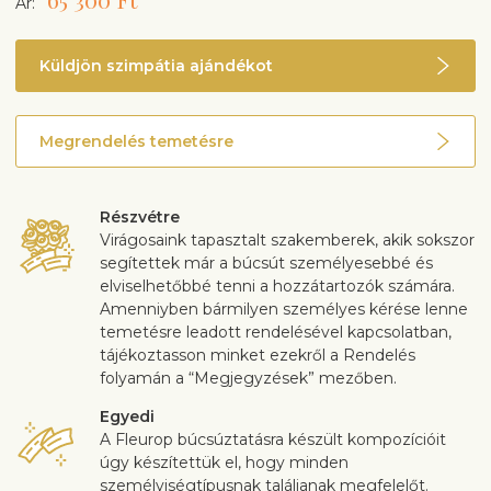
Ár:
Küldjön szimpátia ajándékot
Megrendelés temetésre
Részvétre
Virágosaink tapasztalt szakemberek, akik sokszor
segítettek már a búcsút személyesebbé és
elviselhetőbbé tenni a hozzátartozók számára.
Amenniyben bármilyen személyes kérése lenne
temetésre leadott rendelésével kapcsolatban,
tájékoztasson minket ezekről a Rendelés
folyamán a “Megjegyzések” mezőben.
Egyedi
A Fleurop búcsúztatásra készült kompozícióit
úgy készítettük el, hogy minden
személyiségtípusnak találjanak megfelelőt.