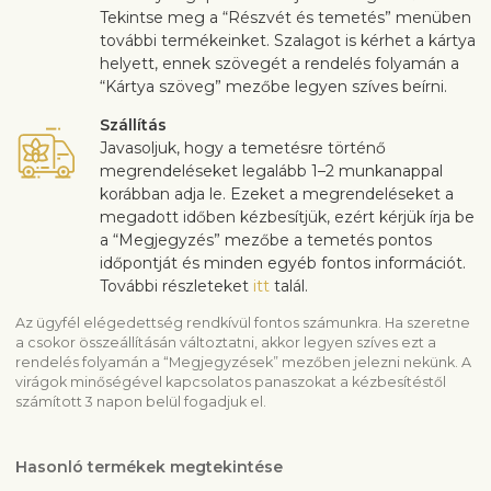
Tekintse meg a “Részvét és temetés” menüben
további termékeinket. Szalagot is kérhet a kártya
helyett, ennek szövegét a rendelés folyamán a
“Kártya szöveg” mezőbe legyen szíves beírni.
Szállítás
Javasoljuk, hogy a temetésre történő
megrendeléseket legalább 1–2 munkanappal
korábban adja le. Ezeket a megrendeléseket a
megadott időben kézbesítjük, ezért kérjük írja be
a “Megjegyzés” mezőbe a temetés pontos
időpontját és minden egyéb fontos információt.
További részleteket
itt
talál.
Az ügyfél elégedettség rendkívül fontos számunkra. Ha szeretne
a csokor összeállításán változtatni, akkor legyen szíves ezt a
rendelés folyamán a “Megjegyzések” mezőben jelezni nekünk. A
virágok minőségével kapcsolatos panaszokat a kézbesítéstől
számított 3 napon belül fogadjuk el.
Hasonló termékek megtekintése