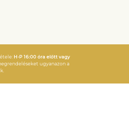
étele:
H-P 16:00 óra előtt vagy
 megrendeléseket ugyanazon a
k.