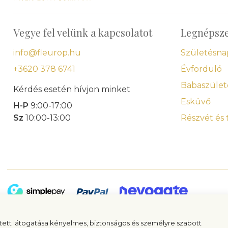
Vegye fel velünk a kapcsolatot
Legnépsz
info@fleurop.hu
Születésna
+3620 378 6741
Évforduló
Babaszület
Kérdés esetén hívjon minket
Esküvő
H-P
9:00-17:00
Sz
10:00-13:00
Részvét és
ett látogatása kényelmes, biztonságos és személyre szabott