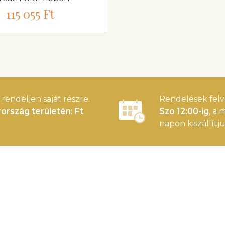
115 055 Ft
rendeljen saját részre.
Rendelések felv
ország területén: Ft
Szo 12:00-ig
, a
napon kiszállítju