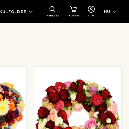
 KÜLFÖLDRE
HU
KERESÉS
KOSÁR
FIÓK