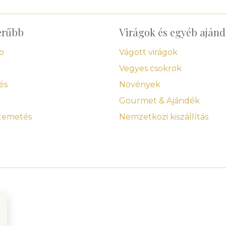
erűbb
Virágok és egyéb aján
p
Vágott virágok
Vegyes csokrok
és
Növények
Gourmet & Ajándék
 temetés
Nemzetközi kiszállítás