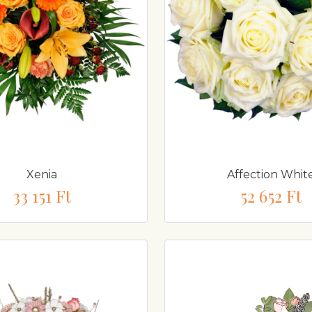
Xenia
Affection Whit
33 151 Ft
52 652 Ft