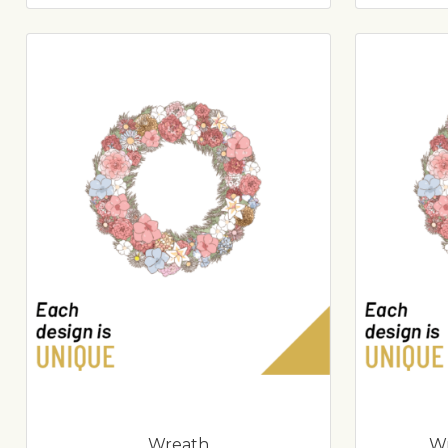
Wreath
Wr