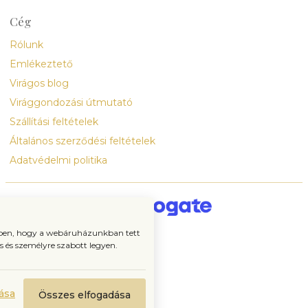
Cég
Rólunk
Emlékeztető
Virágos blog
Virággondozási útmutató
Szállítási feltételek
Általános szerződési feltételek
Adatvédelmi politika
ében, hogy a webáruházunkban tett
 és személyre szabott legyen.
ása
Összes elfogadása