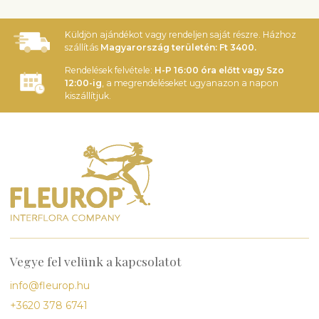
Küldjön ajándékot vagy rendeljen saját részre. Házhoz
szállítás
Magyarország területén: Ft 3400.
Rendelések felvétele:
H-P 16:00 óra előtt vagy Szo
12:00-ig
, a megrendeléseket ugyanazon a napon
kiszállítjuk.
Vegye fel velünk a kapcsolatot
info@fleurop.hu
+3620 378 6741