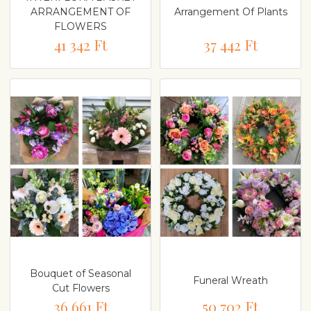
ARRANGEMENT OF
Arrangement Of Plants
FLOWERS
41 342 Ft
37 442 Ft
Bouquet of Seasonal
Funeral Wreath
Cut Flowers
36 661 Ft
50 702 Ft